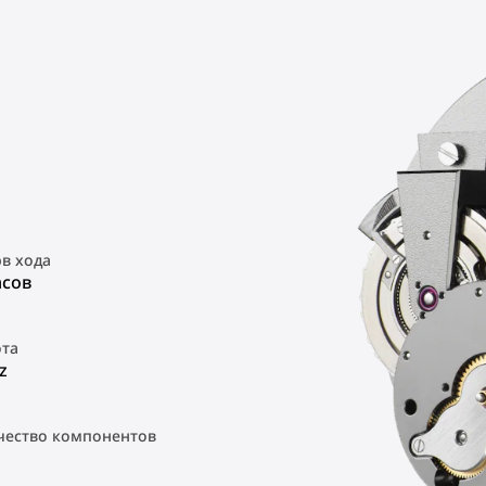
рв хода
асов
ота
z
чество компонентов