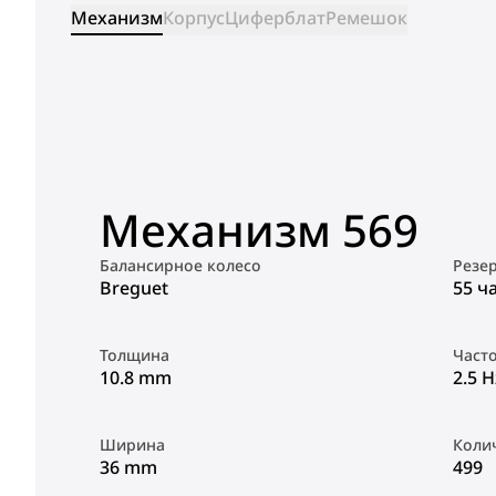
Механизм
Корпус
Циферблат
Ремешок
Механизм 569
Балансирное колесо
Резе
Breguet
55 ч
Толщина
Част
10.8 mm
2.5 H
Ширина
Коли
36 mm
499