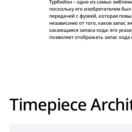
Турбийон – одно из самых эмблема
поскольку его изобретателем был 
передачей с фузеей, которая пов
независимо от того, каков запас э
касающаяся запаса хода: его ука
позволяет отображать запас хода
Timepiece Archi