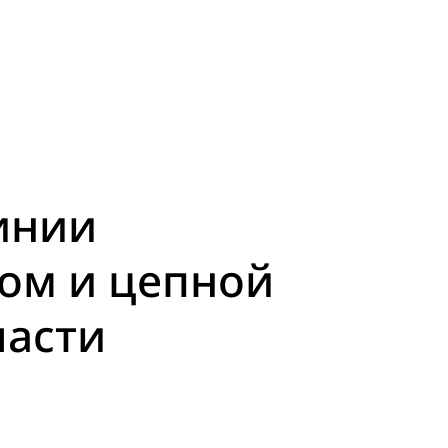
инии
ом и цепной
части