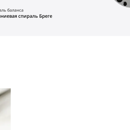
аль баланса
ниевая спираль Бреге