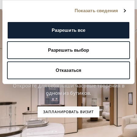
Показать сведения
Разрешить все
Разрешить выбор
Спланируйте свой особенный
Отказаться
момент
Откройте для себя наши часовые творения в
одном из бутиков.
ЗАПЛАНИРОВАТЬ ВИЗИТ