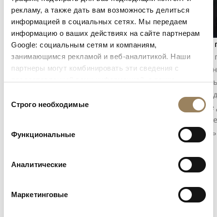
рекламу, а также дать вам возможность делиться
информацией в социальных сетях. Мы передаем
информацию о ваших действиях на сайте партнерам
Индикация секунд
Ручная 
Google: социальным сетям и компаниям,
Индикация секунд позволяет точно
Ручная 
занимающимся рекламой и веб-аналитикой. Наши
партнеры могут комбинировать эти сведения с
отслеживать течение времени. В
нанесен
предоставленной вами информацией, а также
зависимости от конструкции механизма
помощь
данными, которые они получили при использовании
она может принимать форму центральной
для соз
Выбор
вами их сервисов.
Строго необходимые
секундной стрелки или смещённой малой
Каждое 
согласия
секундной стрелки, интегрированной в
ремесле
архитектуру циферблата.
уникаль
Функциональные
Аналитические
Маркетинговые