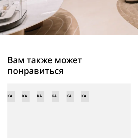
Вам также может
понравиться
ВИНКА
НОВИНКА
НОВИНКА
ОГРАНИЧЕННАЯ
НОВИНКА
НОВИНКА
НОВИНКА
СЕРИЯ