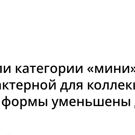
ли категории «мини
актерной для колле
формы уменьшены до