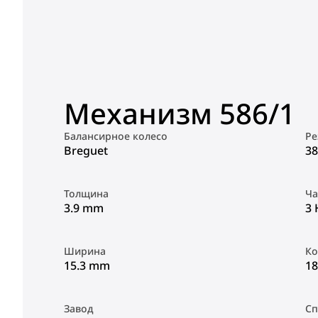
Механизм 586/1
Балансирное колесо
Ре
Breguet
38
Толщина
Ча
3.9 mm
3 
Ширина
Ко
15.3 mm
18
Завод
Сп