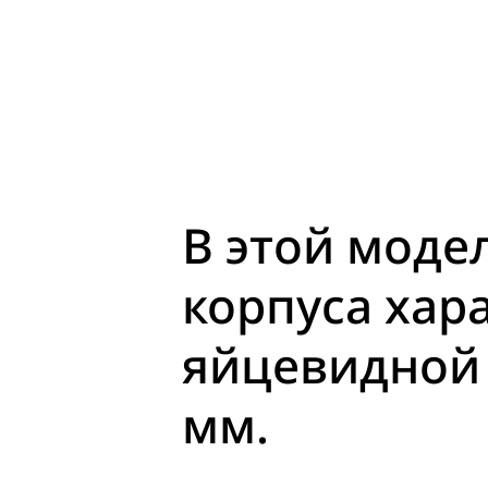
В этой моде
корпуса хар
яйцевидной 
мм.