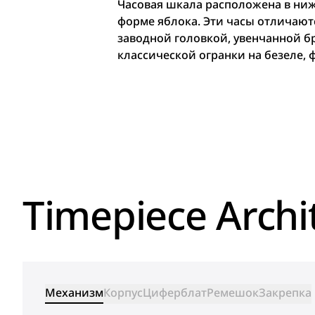
Часовая шкала расположена в ниж
форме яблока. Эти часы отличаю
заводной головкой, увенчанной б
классической огранки на безеле, 
Timepiece Archi
Механизм
Корпус
Циферблат
Ремешок
Закрепка