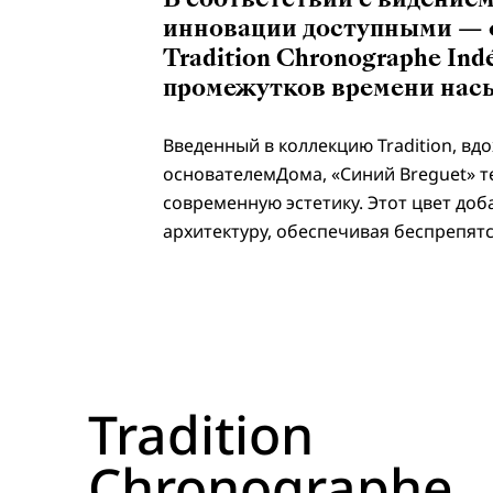
инновации доступными — ф
Tradition Chronographe In
промежутков времени нас
Введенный в коллекцию Tradition, в
основателемДома, «Синий Breguet» т
современную эстетику. Этот цвет до
архитектуру, oбеспечивая беспрепят
Tradition
Chronographe