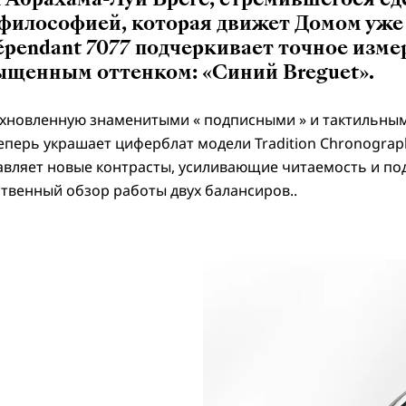
илософией, которая движет Домом уже б
dépendant 7077 подчеркивает точное изм
ыщенным оттенком: «Синий Breguet».
дохновленную знаменитыми « подписными » и тактильны
еперь украшает циферблат модели Tradition Chronograph
бавляет новые контрасты, усиливающие читаемость и 
ственный обзор работы двух балансиров..