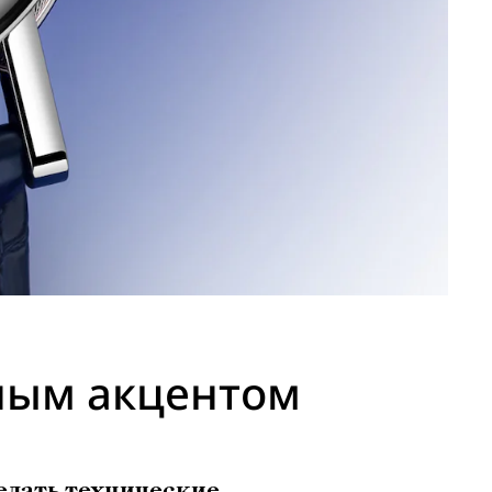
ным акцентом
елать технические