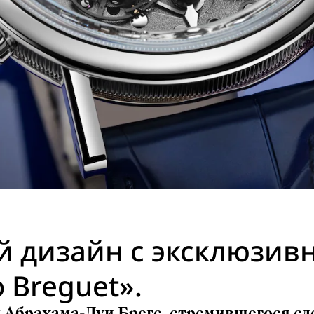
 дизайн с эксклюзив
 Breguet».
 Абрахама-Луи Бреге, стремившегося сд