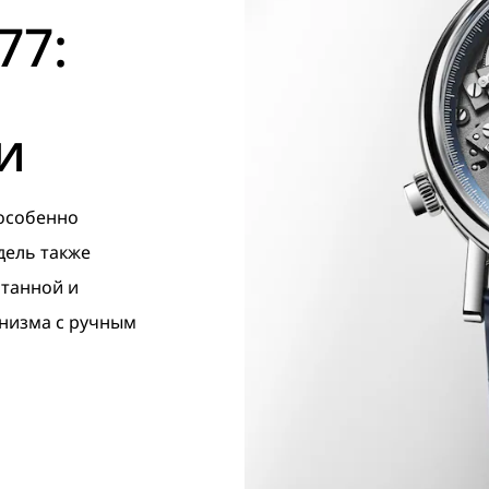
77:
и
особенно
дель также
отанной и
анизма с ручным