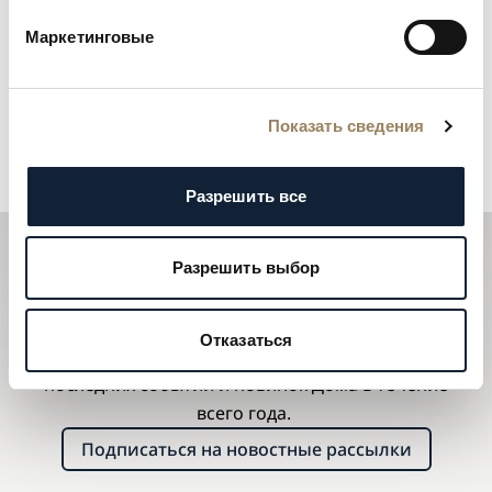
Маркетинговые
Показать сведения
Разрешить все
Разрешить выбор
Подписаться на новостные
рассылки
Отказаться
Рассылки Breguet будут держать Вас в курсе всех
последних событий и новинок Дома в течение
всего года.
Подписаться на новостные рассылки