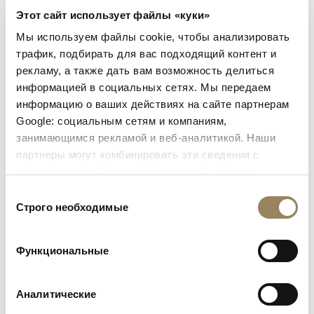
Этот сайт использует файлы «куки»
Мы используем файлы cookie, чтобы анализировать
трафик, подбирать для вас подходящий контент и
рекламу, а также дать вам возможность делиться
информацией в социальных сетях. Мы передаем
информацию о ваших действиях на сайте партнерам
Google: социальным сетям и компаниям,
занимающимся рекламой и веб-аналитикой. Наши
партнеры могут комбинировать эти сведения с
предоставленной вами информацией, а также
данными, которые они получили при использовании
Выбор
вами их сервисов.
Строго необходимые
согласия
Функциональные
Аналитические