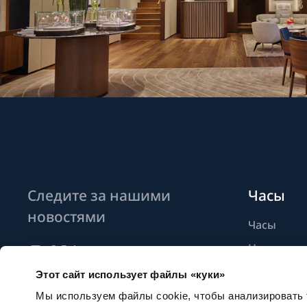
Следите за нашими
Часы
новостями
Часы
Новые мо
Найти бут
Этот сайт использует файлы «куки»
Подписаться на новостные
рассылки
Мы используем файлы cookie, чтобы анализировать т