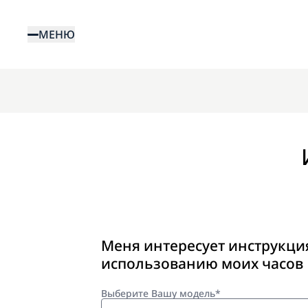
Перейти
к
МЕНЮ
основному
содержанию
Меня интересует инструкци
использованию моих часов
Выберите Вашу модель*