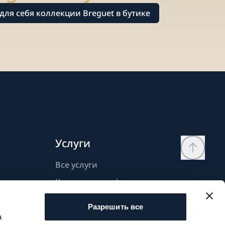
для себя коллекции Breguet в бутике
Услуги
Все услуги
Контактная информация
Моя страница
Разрешить все
Список желаний
а