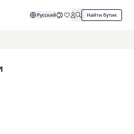
Русский
Найти бутик
и