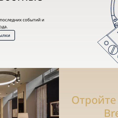
х последних событий и
ода.
сылки
Отройте
Br