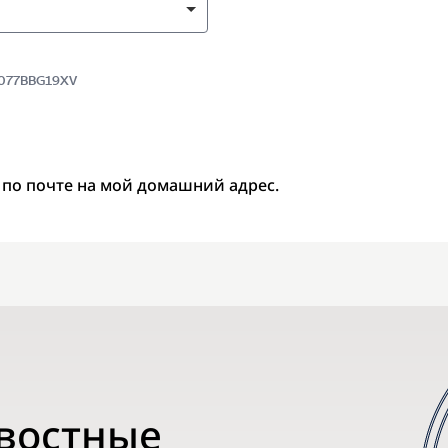
7077BBG19XV
 по почте на мой домашний адрес.
овостные