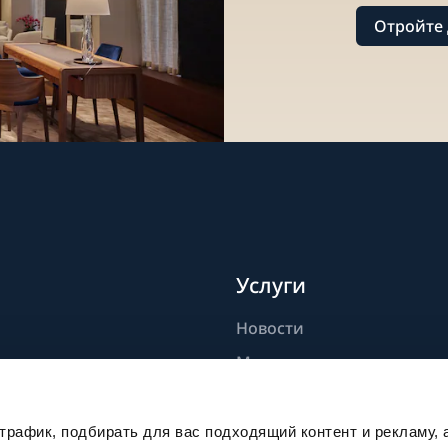
Отройте 
Услуги
Новости
дели
Мастерство
ик
Публикации
Устойчивое развитие
рафик, подбирать для вас подходящий контент и рекламу, 