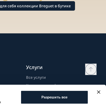
для себя коллекции Breguet в бутике
Услуги
Все услуги
Контактная информация
Моя страница
Разрешить все
Список желаний
а