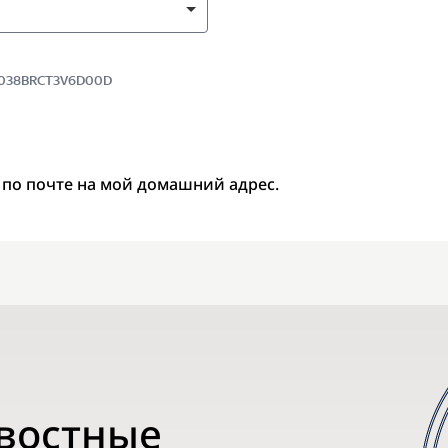
 7038BRCT3V6D00D
 по почте на мой домашний адрес.
овостные