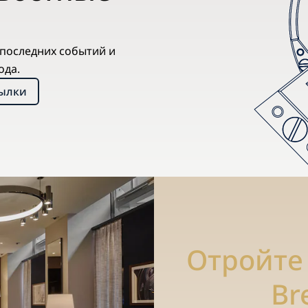
х последних событий и
ода.
сылки
Отройте
Br