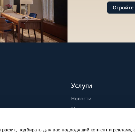
Отройте 
Услуги
Новости
дели
Мастерство
ик
Публикации
Устойчивое развитие
рафик, подбирать для вас подходящий контент и рекламу, 