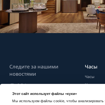
Следите за нашими
Часы
новостями
Часы
Новые мо
Найти бут
Этот сайт использует файлы «куки»
Подписаться на новостные
рассылки
Мы используем файлы cookie, чтобы анализировать т