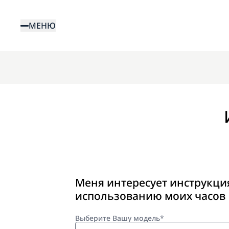
Перейти
к
МЕНЮ
основному
содержанию
Меня интересует инструкци
использованию моих часов
Выберите Вашу модель*