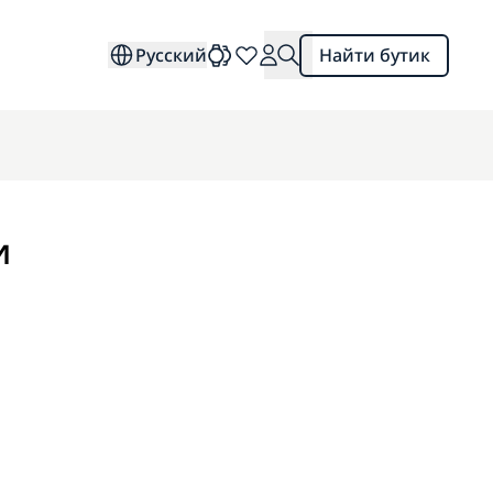
Русский
Найти бутик
и