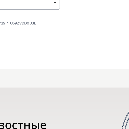
 5719PTUS9ZVDD0D3L
овостные