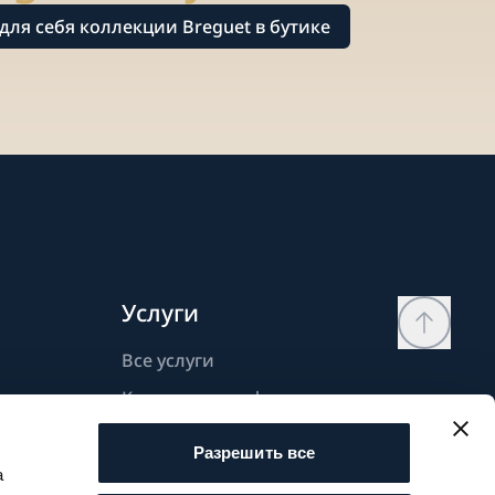
для себя коллекции Breguet в бутике
Услуги
Все услуги
Контактная информация
Моя страница
Разрешить все
Список желаний
а