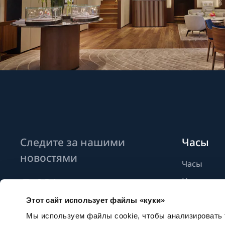
Следите за нашими
Часы
новостями
Часы
Новые мо
Найти бут
Этот сайт использует файлы «куки»
Подписаться на новостные
рассылки
Мы используем файлы cookie, чтобы анализировать т