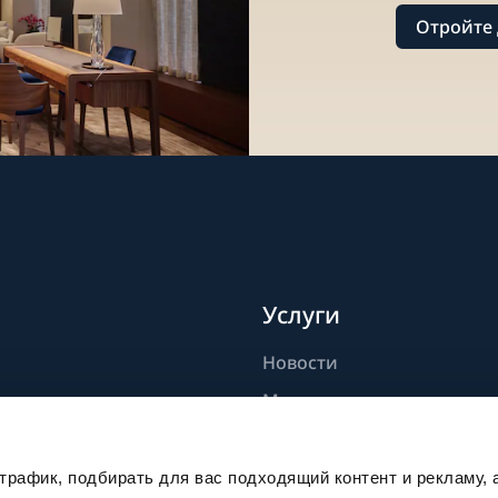
Отройте 
Услуги
Новости
дели
Мастерство
ик
Публикации
Устойчивое развитие
рафик, подбирать для вас подходящий контент и рекламу, 