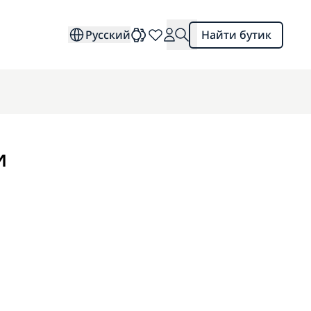
Русский
Найти бутик
и