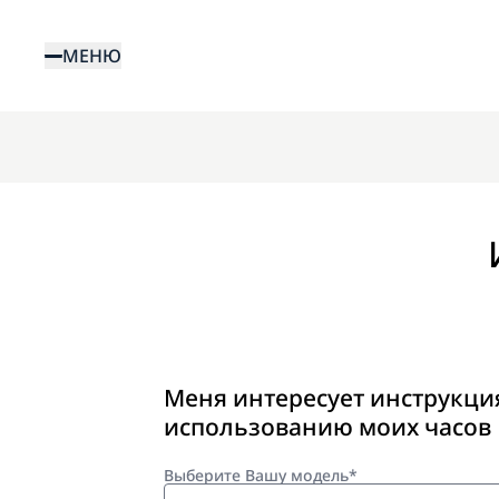
Перейти
к
МЕНЮ
основному
содержанию
Меня интересует инструкци
использованию моих часов
Выберите Вашу модель*