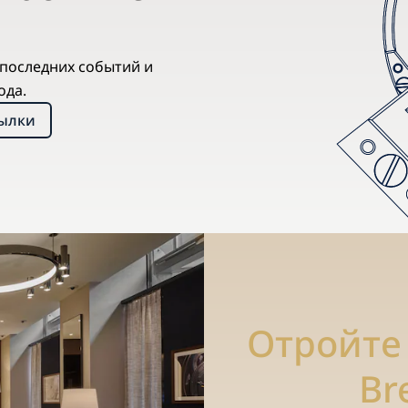
х последних событий и
ода.
сылки
Отройте
Br