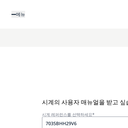
주
요
메뉴
콘
텐
츠
로
건
너
뛰
기
시계의 사용자 매뉴얼을 받고 
시계 레퍼런스를 선택하세요*
7035BHH29V6