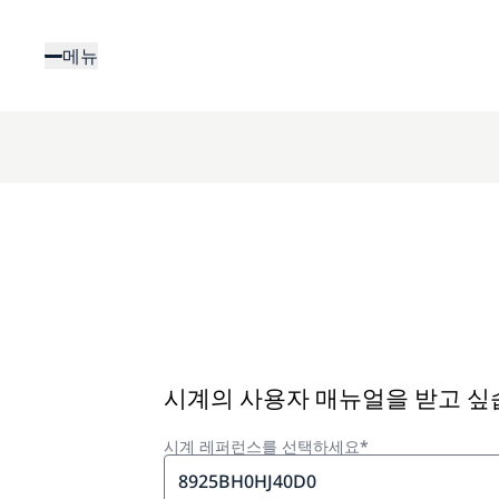
주
요
메뉴
콘
텐
츠
로
건
너
뛰
기
시계의 사용자 매뉴얼을 받고 
시계 레퍼런스를 선택하세요*
8925BH0HJ40D0