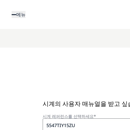
주
요
메뉴
콘
텐
츠
로
건
너
뛰
기
시계의 사용자 매뉴얼을 받고 
시계 레퍼런스를 선택하세요*
5547TIY15ZU