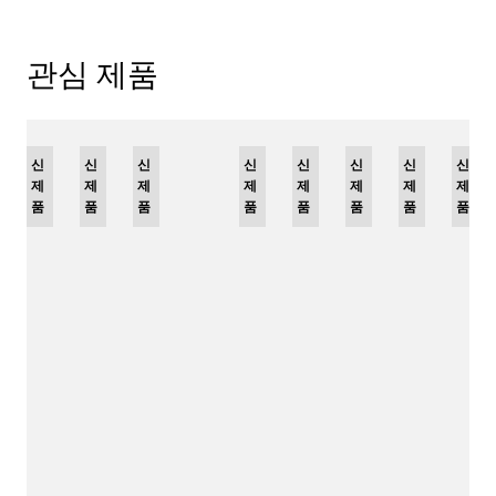
관심 제품
신
리
신
신
신
리
신
리
신
리
신
신
신
제
미
제
제
제
미
제
미
제
미
제
제
제
품
티
품
품
품
티
품
티
품
티
품
품
품
드
드
드
드
에
에
에
에
디
디
디
디
션
션
션
션
C