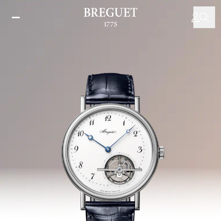
주
요
콘
텐
츠
로
건
너
뛰
기