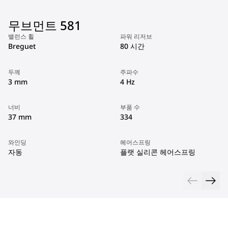
무브먼트 581
밸런스 휠
파워 리저브
Breguet
80 시간
두께
주파수
3 mm
4 Hz
너비
부품 수
37 mm
334
와인딩
헤어스프링
자동
플랫 실리콘 헤어스프링