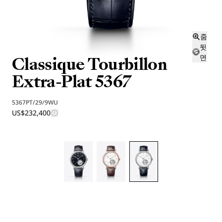
줌
뒷
Classique Tourbillon
면
Extra-Plat 5367
5367PT/29/9WU
US$232,400