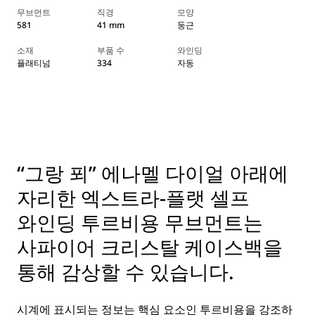
무브먼트
직경
모양
581
41 mm
둥근
소재
부품 수
와인딩
플래티넘
334
자동
“그랑 푀” 에나멜 다이얼 아래에
자리한 엑스트라-플랫 셀프
와인딩 투르비용 무브먼트는
사파이어 크리스탈 케이스백을
통해 감상할 수 있습니다.
시계에 표시되는 정보는 핵심 요소인 투르비용을 강조하