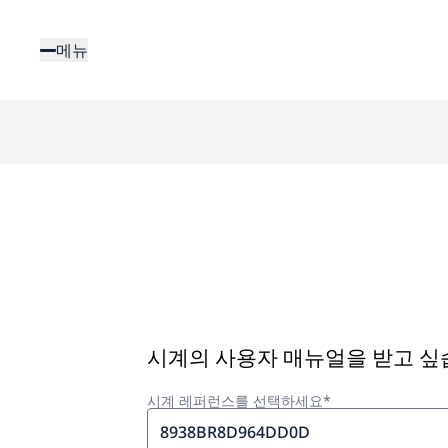
주
요
메뉴
콘
텐
츠
로
건
너
뛰
기
시계의 사용자 매뉴얼을 받고 
시계 레퍼런스를 선택하세요*
8938BR8D964DD0D