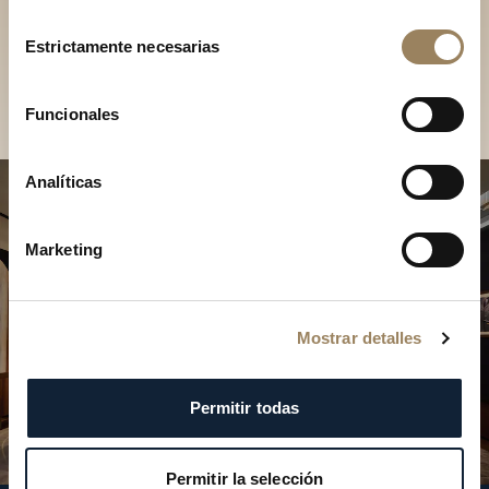
Descubra nuestras
Selección
colecciones en boutique
Estrictamente necesarias
de
consentimiento
Encontrar una boutique
Funcionales
Analíticas
Marketing
Mostrar detalles
Permitir todas
Permitir la selección