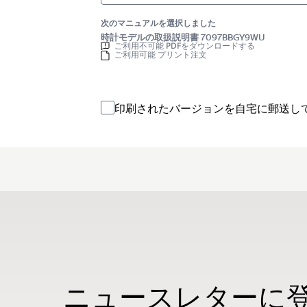
次のマニュアルを選択しました
時計モデルの取扱説明書 7097BBGY9WU
ご利用不可能 PDFをダウンロードする
ご利用可能 プリント注文
印刷されたバージョンを自宅に郵送し
ニュースレターに