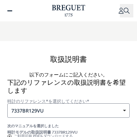
メ
イ
ン
コ
ン
テ
ン
ツ
取扱説明書
に
移
以下のフォームにご記入ください。
動
下記のリファレンスの取扱説明書を希望
します
時計のリファレンス*を選択してください*
7337BR129VU
次のマニュアルを選択しました
時計モデルの取扱説明書 7337BR129VU
ご利用可能
PDFをダウンロードする