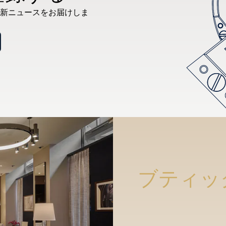
新ニュースをお届けしま
ブティッ