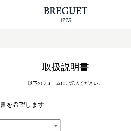
取扱説明書
以下のフォームにご記入ください。
明書を希望します