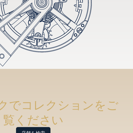
クでコレクションをご
覧ください