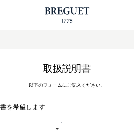
取扱説明書
以下のフォームにご記入ください。
明書を希望します