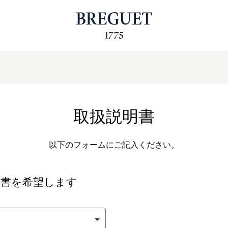
取扱説明書
以下のフォームにご記入ください。
明書を希望します