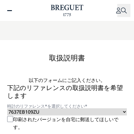
メ
イ
ン
コ
ン
テ
ン
ツ
取扱説明書
に
移
動
以下のフォームにご記入ください。
下記のリファレンスの取扱説明書を希望
します
時計のリファレンス*を選択してください*
印刷されたバージョンを自宅に郵送してほしいで
す。