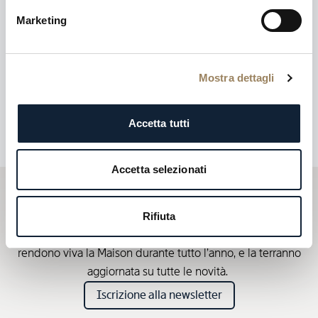
Marketing
Mostra dettagli
Accetta tutti
Accetta selezionati
Iscriviti alla newsletter
Rifiuta
Le newsletter Breguet le faranno scoprire le notizie che
rendono viva la Maison durante tutto l’anno, e la terranno
aggiornata su tutte le novità.
Iscrizione alla newsletter