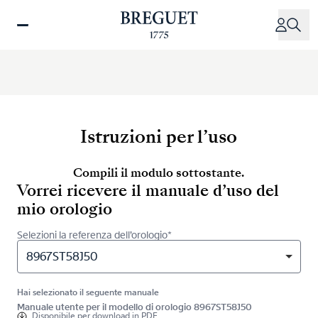
Salta
al
contenuto
principale
Istruzioni per l’uso
Compili il modulo sottostante.
Vorrei ricevere il manuale d’uso del
mio orologio
Selezioni la referenza dell’orologio*
8967ST58J50
Hai selezionato il seguente manuale
Manuale utente per il modello di orologio 8967ST58J50
Disponibile per
download in PDF