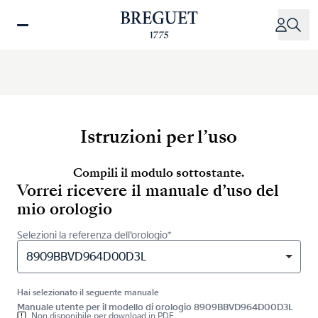
Salta
al
contenuto
principale
Istruzioni per l’uso
Compili il modulo sottostante.
Vorrei ricevere il manuale d’uso del
mio orologio
Selezioni la referenza dell’orologio*
8909BBVD964D00D3L
Hai selezionato il seguente manuale
Manuale utente per il modello di orologio 8909BBVD964D00D3L
Non disponibile per download in PDF