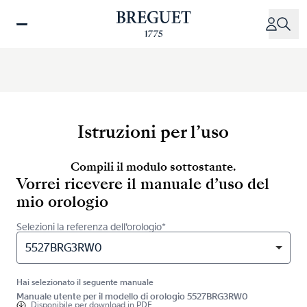
Salta
al
contenuto
principale
Istruzioni per l’uso
Compili il modulo sottostante.
Vorrei ricevere il manuale d’uso del
mio orologio
Selezioni la referenza dell’orologio*
5527BRG3RW0
Hai selezionato il seguente manuale
Manuale utente per il modello di orologio 5527BRG3RW0
Disponibile per
download in PDF