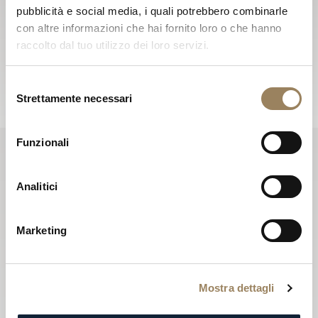
pubblicità e social media, i quali potrebbero combinarle
Le newsletter Breguet le faranno scoprire le notizie che
con altre informazioni che hai fornito loro o che hanno
rendono viva la Maison durante tutto l’anno, e la terranno
raccolto dal tuo utilizzo dei loro servizi.
aggiornata su tutte le novità.
Iscrizione alla newsletter
Selezione
Strettamente necessari
del
consenso
Funzionali
Analitici
Marketing
Mostra dettagli