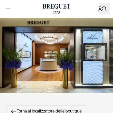
Salta
al
contenuto
principale
Torna al localizzatore delle boutique