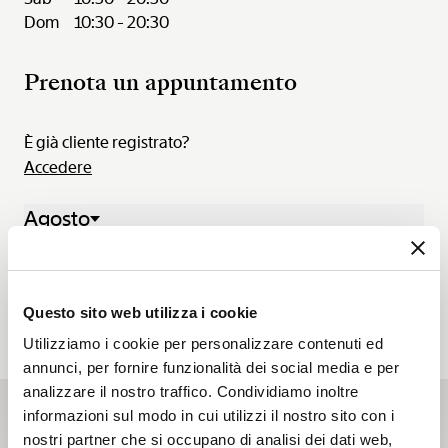
Dom
10:30 - 20:30
Prenota un appuntamento
È già cliente registrato?
Accedere
Agosto
03 Ago. - 09 Ago. 2026
Lun.
Mar.
Mer.
Gio.
Ven.
Sab.
Dom.
03
04
05
06
07
08
09
Questo sito web utilizza i cookie
Utilizziamo i cookie per personalizzare contenuti ed
annunci, per fornire funzionalità dei social media e per
analizzare il nostro traffico. Condividiamo inoltre
informazioni sul modo in cui utilizzi il nostro sito con i
Iscriviti alla newsletter
nostri partner che si occupano di analisi dei dati web,