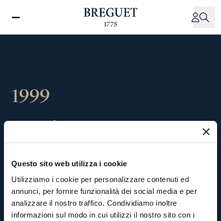
Salta
al
contenuto
principale
1999
Vendita
del
gruppo
orologiero
Breguet
a
Questo sito web utilizza i cookie
Swatch
Group
Utilizziamo i cookie per personalizzare contenuti ed
annunci, per fornire funzionalità dei social media e per
analizzare il nostro traffico. Condividiamo inoltre
Sotto
la
guida
di
Nicolas
G.
Hayek,
Presidente
informazioni sul modo in cui utilizzi il nostro sito con i