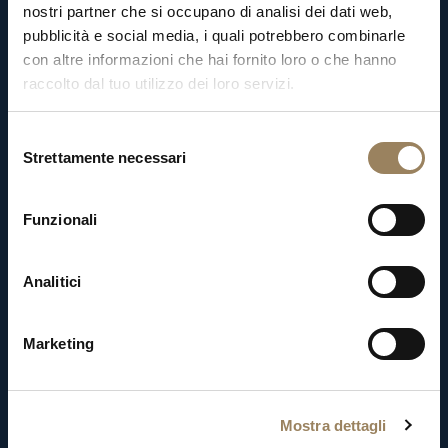
e
CEO
della
Maison,
Breguet
è
la
nostri partner che si occupano di analisi dei dati web,
quindicesima
azienda
a
unirsi
a
Swatch
pubblicità e social media, i quali potrebbero combinarle
Group.
Profondamente
devoto
al
marchio,
con altre informazioni che hai fornito loro o che hanno
raccolto dal tuo utilizzo dei loro servizi.
Hayek
dispiega
tutte
le
risorse
umane
e
finanziarie
necessarie
per
restituire
alla
Selezione
Maison
l’antico
splendore,
riportandola
sulla
Strettamente necessari
del
vetta
dell’Alta
Orologeria.
consenso
Funzionali
Analitici
Marketing
Mostra dettagli