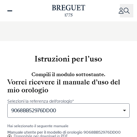
Salta
al
contenuto
principale
Istruzioni per l’uso
Compili il modulo sottostante.
Vorrei ricevere il manuale d’uso del
mio orologio
Selezioni la referenza dell’orologio*
9068BB52976DD00
Hai selezionato il seguente manuale
Manuale utente per il modello di orologio 9068BB52976DD00
Disponibile per
download in PDF