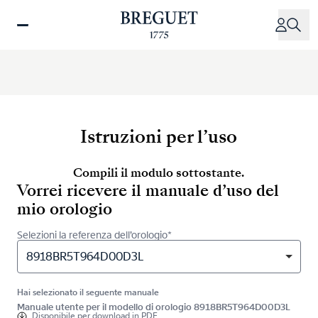
Salta
al
contenuto
principale
Istruzioni per l’uso
Compili il modulo sottostante.
Vorrei ricevere il manuale d’uso del
mio orologio
Selezioni la referenza dell’orologio*
8918BR5T964D00D3L
Hai selezionato il seguente manuale
Manuale utente per il modello di orologio 8918BR5T964D00D3L
Disponibile per
download in PDF