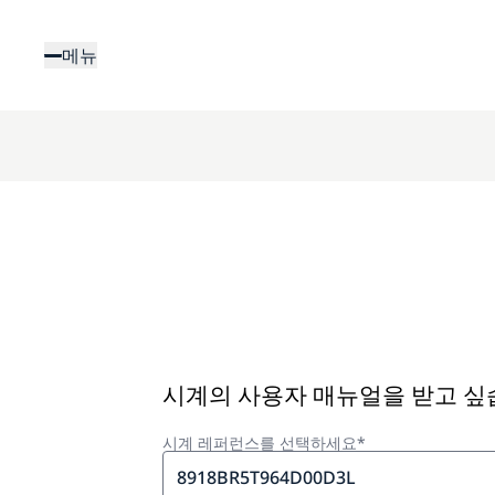
주
요
메뉴
콘
텐
츠
로
건
너
뛰
기
시계의 사용자 매뉴얼을 받고 
시계 레퍼런스를 선택하세요*
8918BR5T964D00D3L