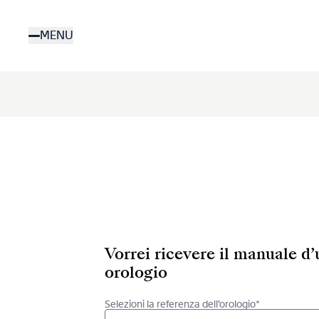
Salta
al
MENU
contenuto
principale
Vorrei ricevere il manuale d
orologio
Selezioni la referenza dell’orologio*