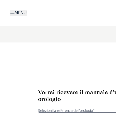
Salta
al
MENU
contenuto
principale
Vorrei ricevere il manuale d
orologio
Selezioni la referenza dell’orologio*