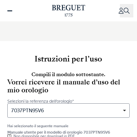
Salta
al
contenuto
principale
Istruzioni per l’uso
Compili il modulo sottostante.
Vorrei ricevere il manuale d’uso del
mio orologio
Selezioni la referenza dell’orologio*
7037PTN95V6
Hai selezionato il seguente manuale
Manuale utente per il modello di orologio 7037PTN95V6
Non disponibile per download in PDF