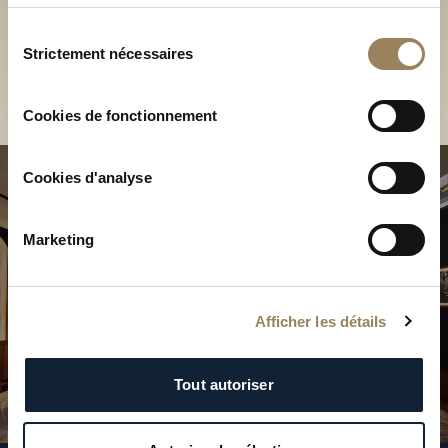
Découvrez nos collections
services.
en Boutique
Sélection
Strictement nécessaires
du
Trouver une Boutique
consentement
Cookies de fonctionnement
Cookies d'analyse
Marketing
Afficher les détails
Tout autoriser