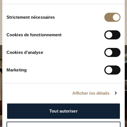
Découvrez nos collections
services.
Sélection
en Boutique
Strictement nécessaires
du
consentement
Trouver une Boutique
Cookies de fonctionnement
Cookies d'analyse
Marketing
Afficher les détails
Tout autoriser