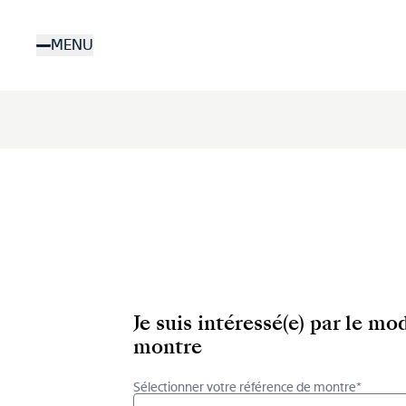
Aller
au
MENU
contenu
principal
Je suis intéressé(e) par le m
montre
Sélectionner votre référence de montre*