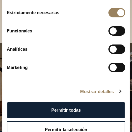
Descubra nuestras
Selección
colecciones en boutique
Estrictamente necesarias
de
consentimiento
Encontrar una boutique
Funcionales
Analíticas
Marketing
Mostrar detalles
Permitir todas
Permitir la selección