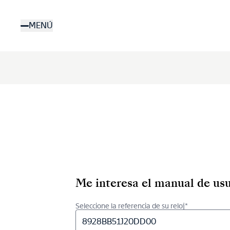
Pasar
al
MENÚ
contenido
principal
Me interesa el manual de usu
Seleccione la referencia de su reloj*
8928BB51J20DD00