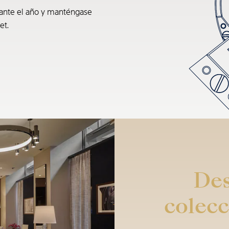
rante el año y manténgase
et.
Des
colecc