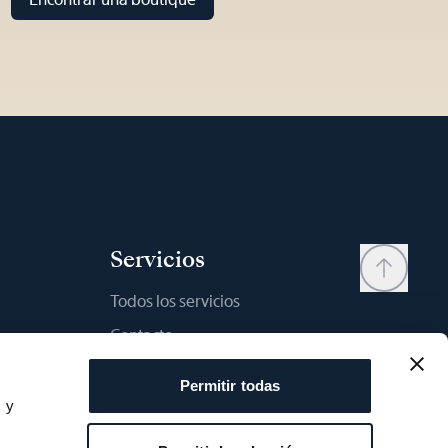
Servicios
Todos los servicios
Contacto
My account
Permitir todas
Lista de deseos
s y
s
Manual del usario