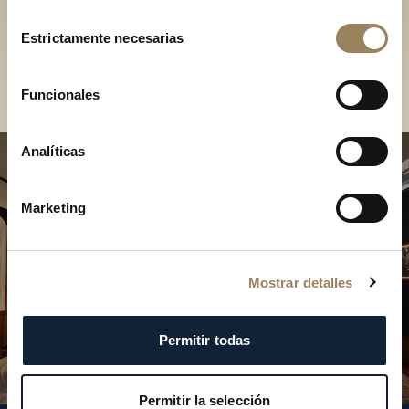
Descubra nuestras
Selección
colecciones en boutique
Estrictamente necesarias
de
consentimiento
Encontrar una boutique
Funcionales
Analíticas
Marketing
Mostrar detalles
Permitir todas
Permitir la selección