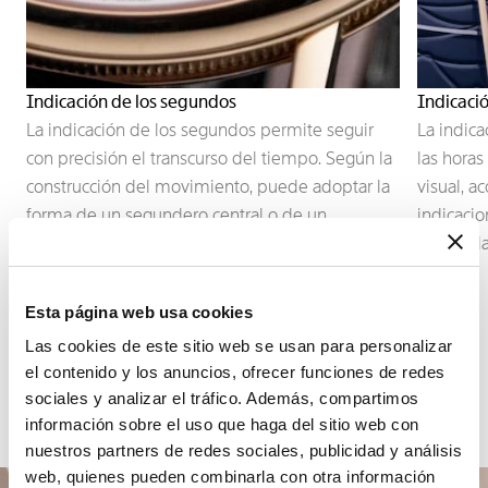
Indicación de los segundos
Indicaci
La indicación de los segundos permite seguir
La indica
con precisión el transcurso del tiempo. Según la
las horas
construcción del movimiento, puede adoptar la
visual, 
forma de un segundero central o de un
indicacio
pequeño segundero descentrado, integrado en
vinculada
la arquitectura de la esfera.
Esta página web usa cookies
Las cookies de este sitio web se usan para personalizar
el contenido y los anuncios, ofrecer funciones de redes
sociales y analizar el tráfico. Además, compartimos
información sobre el uso que haga del sitio web con
nuestros partners de redes sociales, publicidad y análisis
web, quienes pueden combinarla con otra información