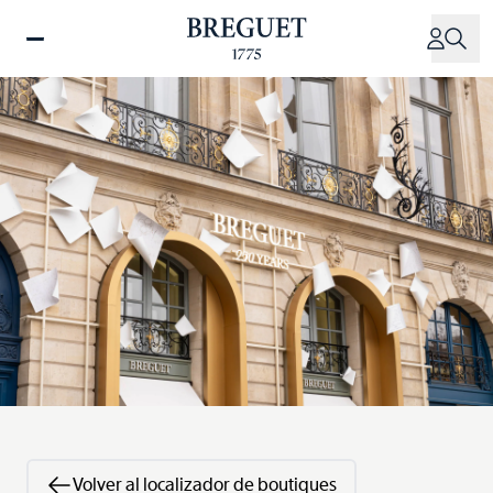
Pasar
al
contenido
principal
Volver al localizador de boutiques