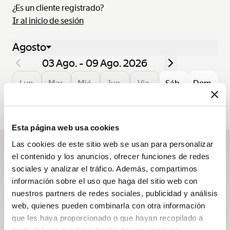
¿Es un cliente registrado?
Ir al inicio de sesión
Agosto
03 Ago. - 09 Ago. 2026
Lun.
Mar.
Mié.
Jue.
Vie.
Sáb.
Dom.
03
04
05
06
07
08
09
Esta página web usa cookies
Las cookies de este sitio web se usan para personalizar
el contenido y los anuncios, ofrecer funciones de redes
Suscribirse a la newsletter
sociales y analizar el tráfico. Además, compartimos
Descubra las novedades que han dado vida a la Casa
información sobre el uso que haga del sitio web con
durante el año y manténgase al día con las newsletters
nuestros partners de redes sociales, publicidad y análisis
de Breguet.
web, quienes pueden combinarla con otra información
que les haya proporcionado o que hayan recopilado a
Suscribirse a la newsletter