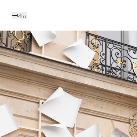
주
요
메뉴
콘
텐
츠
로
건
너
뛰
기