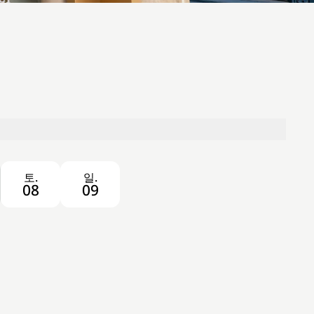
토.
일.
08
09