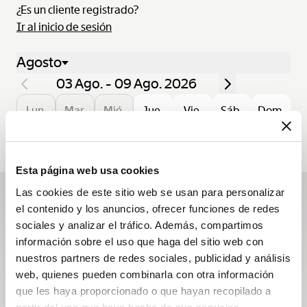
¿Es un cliente registrado?
Ir al inicio de sesión
Agosto
03 Ago. - 09 Ago. 2026
Lun.
Mar.
Mié.
Jue.
Vie.
Sáb.
Dom.
03
04
05
06
07
08
09
Esta página web usa cookies
Las cookies de este sitio web se usan para personalizar
el contenido y los anuncios, ofrecer funciones de redes
Suscribirse a la newsletter
sociales y analizar el tráfico. Además, compartimos
Descubra las novedades que han dado vida a la Casa
información sobre el uso que haga del sitio web con
durante el año y manténgase al día con las newsletters
nuestros partners de redes sociales, publicidad y análisis
de Breguet.
web, quienes pueden combinarla con otra información
que les haya proporcionado o que hayan recopilado a
Suscribirse a la newsletter