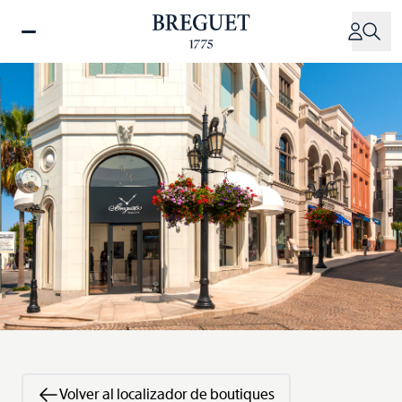
Pasar
al
contenido
principal
Volver al localizador de boutiques