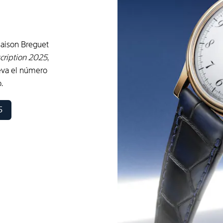
 Maison Breguet
cription 2025
,
leva el número
.
5