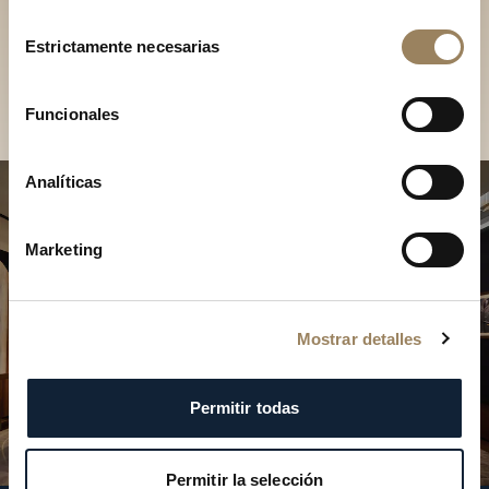
Descubra nuestras
Selección
colecciones en boutique
Estrictamente necesarias
de
consentimiento
Encontrar una boutique
Funcionales
Analíticas
Marketing
Mostrar detalles
Permitir todas
Permitir la selección