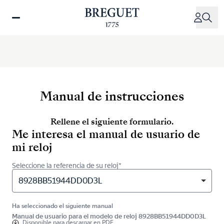
Pasar
al
contenido
principal
Manual de instrucciones
Rellene el siguiente formulario.
Me interesa el manual de usuario de
mi reloj
Seleccione la referencia de su reloj*
8928BB51944DD0D3L
Ha seleccionado el siguiente manual
Manual de usuario para el modelo de reloj 8928BB51944DD0D3L
Disponible para
descargar en PDF