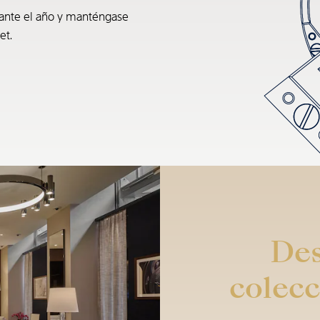
rante el año y manténgase
et.
Des
colecc