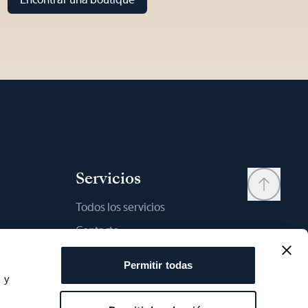
Servicios
Todos los servicios
Contacto
My account
Permitir todas
Lista de deseos
s y
s
Manual del usario