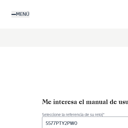
Pasar
al
MENÚ
contenido
principal
Me interesa el manual de usu
Seleccione la referencia de su reloj*
5577PTY2PW0