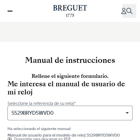
Pasar
al
contenido
principal
Manual de instrucciones
Rellene el siguiente formulario.
Me interesa el manual de usuario de
mi reloj
Seleccione la referencia de su reloj*
5529BRYD5WVD0
Ha seleccionado el siguiente manual
Manual de usuario para el modelo de reloj 5529BRYD5WVD0
Disponible para
descargar en PDF