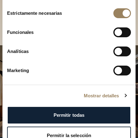
Descubra nuestras
Selección
colecciones en boutique
Estrictamente necesarias
de
consentimiento
Encontrar una boutique
Funcionales
Analíticas
Marketing
Mostrar detalles
Permitir todas
Permitir la selección