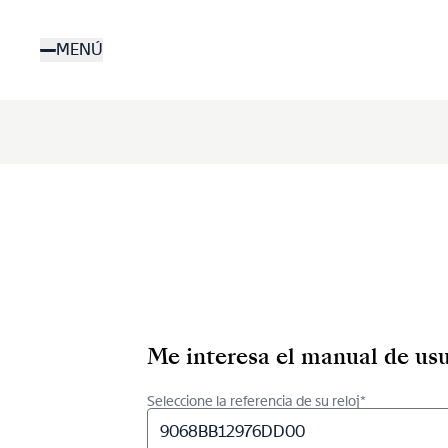
Pasar
al
MENÚ
contenido
principal
Me interesa el manual de usu
Seleccione la referencia de su reloj*
9068BB12976DD00