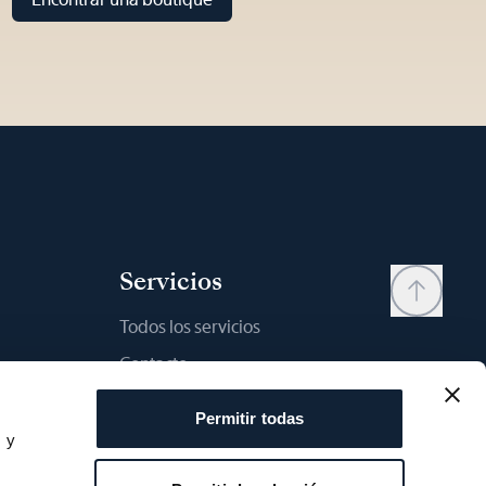
Servicios
Todos los servicios
Contacto
My account
Permitir todas
Lista de deseos
s y
s
Manual del usario