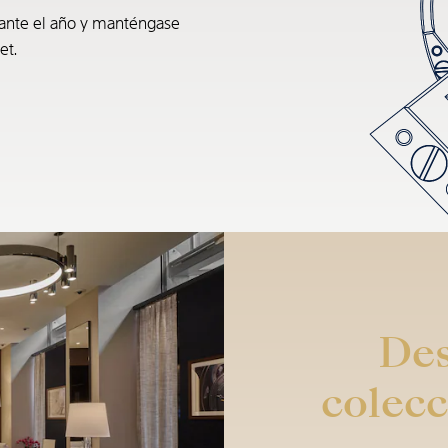
rante el año y manténgase
et.
Des
colecc