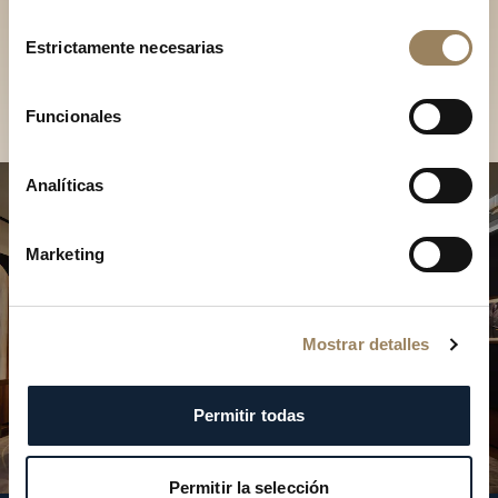
Descubra nuestras
Selección
colecciones en boutique
Estrictamente necesarias
de
consentimiento
Encontrar una boutique
Funcionales
Analíticas
Marketing
Mostrar detalles
Permitir todas
Permitir la selección