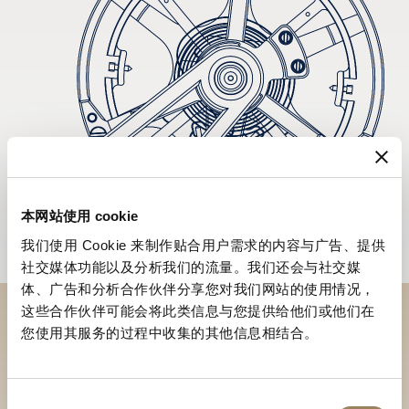
本网站使用 cookie
我们使用 Cookie 来制作贴合用户需求的内容与广告、提供
社交媒体功能以及分析我们的流量。我们还会与社交媒
体、广告和分析合作伙伴分享您对我们网站的使用情况，
这些合作伙伴可能会将此类信息与您提供给他们或他们在
您使用其服务的过程中收集的其他信息相结合。
於專賣店探索品牌系列作品
尋找專賣店
同