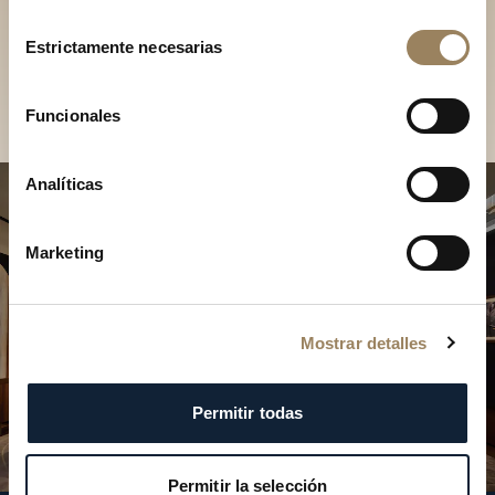
Descubra nuestras
Selección
colecciones en boutique
Estrictamente necesarias
de
consentimiento
Encontrar una boutique
Funcionales
Analíticas
Marketing
Mostrar detalles
Permitir todas
Permitir la selección